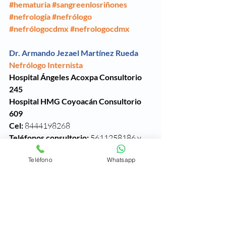
#
h
ematuria 
#sangreenlosriñones
#nefrología
#nefrólogo
#nefrólogocdmx
#nefrologocdmx
Dr. Armando Jezael Martínez Rueda 
Nefrólogo Internista
Hospital Ángeles Acoxpa Consultorio 
245
Hospital HMG Coyoacán Consultorio 
609
Cel: 
8444198268
Teléfonos consultorio: 
5611258186 y 
55 4435 8345
Teléfono
Whatsapp