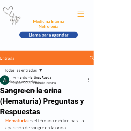
Dr. Armando Jezael
Martínez Rueda
Medicina Interna
Nefrología
Llama para agendar
Entrada
Todas las entradas
Armando Martínez Rueda
Todas las entradas
25 abr 2022
1 min de lectura
Sangre en la orina
Hemodiálisis y diálisis peritoneal
(Hematuria) Preguntas y
Respuestas
Hematuria 
es el término médico para la 
aparición de sangre en la orina